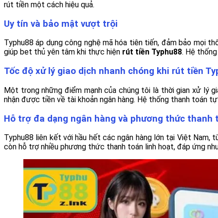
rút tiền một cách hiệu quả.
Uy tín và bảo mật vượt trội
Typhu88 áp dụng công nghệ mã hóa tiên tiến, đảm bảo mọi thông
giúp bet thủ yên tâm khi thực hiện
rút tiền Typhu88
. Hệ thống
Tốc độ xử lý giao dịch nhanh chóng khi rút tiền T
Một trong những điểm mạnh của chúng tôi là thời gian xử lý g
nhận được tiền về tài khoản ngân hàng. Hệ thống thanh toán t
Hỗ trợ đa dạng ngân hàng và phương thức thanh 
Typhu88 liên kết với hầu hết các ngân hàng lớn tại Việt Nam
còn hỗ trợ nhiều phương thức thanh toán linh hoạt, đáp ứng nh