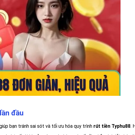
 lần đầu
iúp bạn tránh sai sót và tối ưu hóa quy trình
rút tiền Typhu88
. 