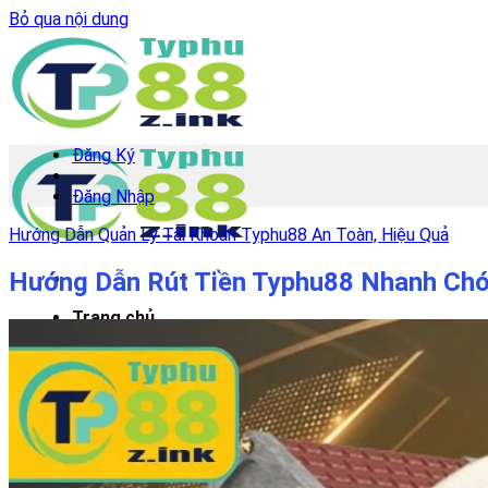
Bỏ qua nội dung
Đăng Ký
Đăng Nhập
Hướng Dẫn Quản Lý Tài Khoản Typhu88 An Toàn, Hiệu Quả
Hướng Dẫn Rút Tiền Typhu88 Nhanh Chó
Trang chủ
Giới Thiệu
Cổng Game Typhu88
Bắn Cá
Casino
Đá Gà
Game Bài
Xổ Số
Nổ Hũ