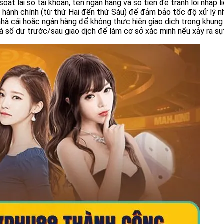
oát lại số tài khoản, tên ngân hàng và số tiền để tránh lỗi nhập li
giờ hành chính (từ thứ Hai đến thứ Sáu) để đảm bảo tốc độ xử lý n
 nhà cái hoặc ngân hàng để không thực hiện giao dịch trong khung 
à số dư trước/sau giao dịch để làm cơ sở xác minh nếu xảy ra sự