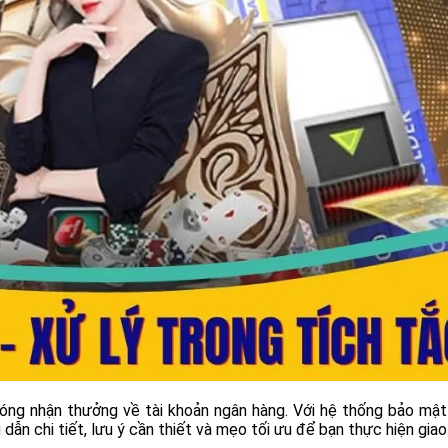
chóng nhận thưởng về tài khoản ngân hàng. Với hệ thống bảo m
dẫn chi tiết, lưu ý cần thiết và mẹo tối ưu để bạn thực hiện gia