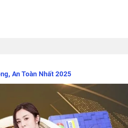
ng, An Toàn Nhất 2025