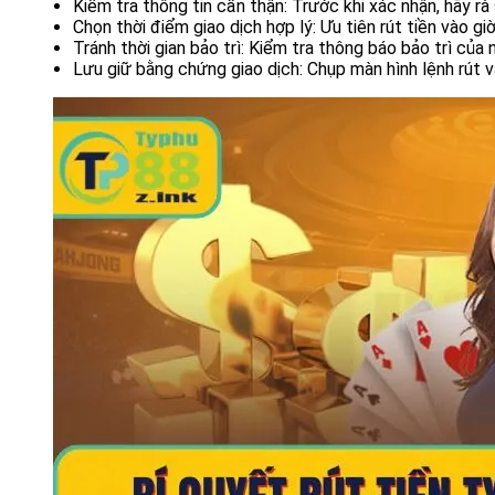
Kiểm tra thông tin cẩn thận: Trước khi xác nhận, hãy rà s
Chọn thời điểm giao dịch hợp lý: Ưu tiên rút tiền vào 
Tránh thời gian bảo trì: Kiểm tra thông báo bảo trì của
Lưu giữ bằng chứng giao dịch: Chụp màn hình lệnh rút v