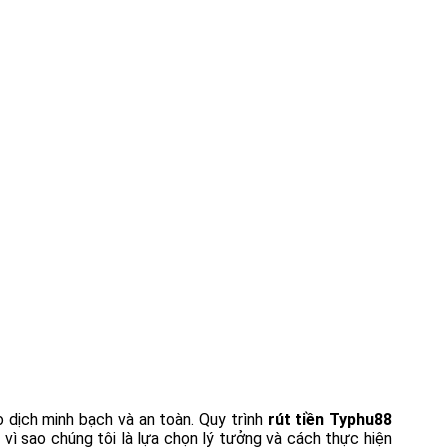
 dịch minh bạch và an toàn. Quy trình
rút tiền Typhu88
vì sao chúng tôi là lựa chọn lý tưởng và cách thực hiện