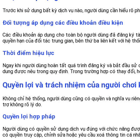
Trước khi sử dụng bất kỳ dịch vụ nào, người dùng cần hiểu rõ 
Đối tượng áp dụng các điều khoản điều kiện
Các điều khoản áp dụng cho toàn bộ người dùng đã đăng ký tài
quyền hạn của đối tác trung gian, bên thứ ba liên kết với hệ thố
Thời điểm hiệu lực
Ngay khi người dùng hoàn tất quá trình đăng ký và bắt đầu sử 
dung được nêu trong quy định. Trong trường hợp có thay đổi, h
Quyền lợi và trách nhiệm của người chơi 
Không chỉ hệ thống, người dùng cũng có quyền và nghĩa vụ riên
trợ không rõ lý do.
Quyền lợi hợp pháp
Người dùng có quyền sử dụng dịch vụ đúng với chức năng được c
có quyền truy cập, chỉnh sửa hoặc yêu cầu xoá thông tin cá nh