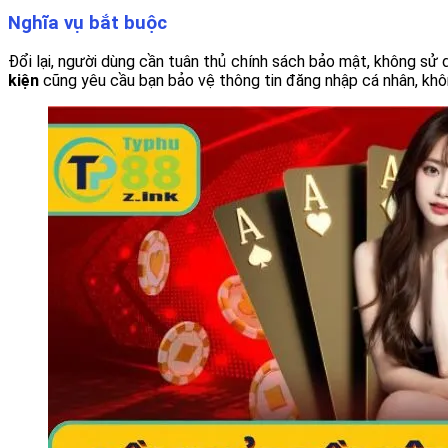
Nghĩa vụ bắt buộc
Đổi lại, người dùng cần tuân thủ chính sách bảo mật, không sử d
kiện
cũng yêu cầu bạn bảo vệ thông tin đăng nhập cá nhân, khôn