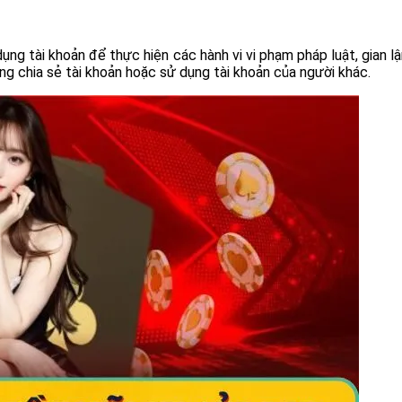
ụng tài khoản để thực hiện các hành vi vi phạm pháp luật, gian l
g chia sẻ tài khoản hoặc sử dụng tài khoản của người khác.