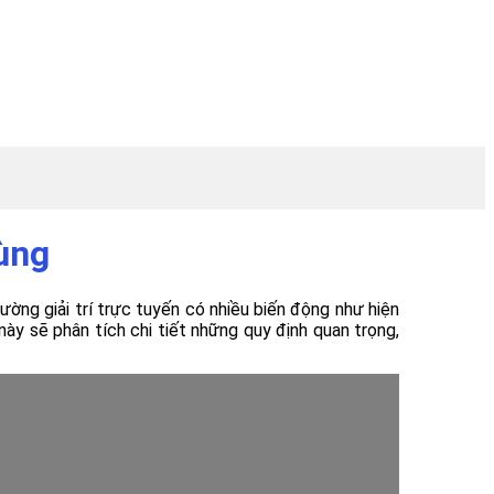
ùng
ường giải trí trực tuyến có nhiều biến động như hiện
này sẽ phân tích chi tiết những quy định quan trọng,