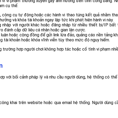
nh vi vi phạm thường xuyên gây ảnh hưởng đến tính công bằng. 
ạm cụ thể.
n, công cụ tự động hoặc các hành vi thao túng kết quả nhằm th
hưởng và khóa tài khoản ngay lập tức khi phát hiện hành vi này.
 nhập với người khác hoặc đăng nhập từ nhiều thiết bị/IP bất 
ro đánh cắp dữ liệu cá nhân hoặc gian lận cược.
 luận hoặc cộng đồng để gửi link lừa đảo, quảng cáo nền tảng khác
g tài khoản hoặc khóa vĩnh viễn tùy theo mức độ nguy hiểm.
g trường hợp người chơi không hợp tác hoặc cố tình vi phạm nhi
n
hợp với bối cảnh pháp lý và nhu cầu người dùng, hệ thống có thể
công khai trên website hoặc qua email hệ thống. Người dùng c