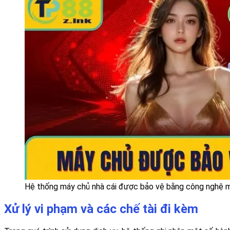
Hệ thống máy chủ nhà cái được bảo vệ bằng công nghệ 
Xử lý vi phạm và các chế tài đi kèm